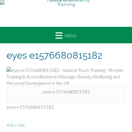
Skip
to
content
eyes e1576680815182
eyes e1576680815182
eyes e1576680815182
Full
416 × 416
size