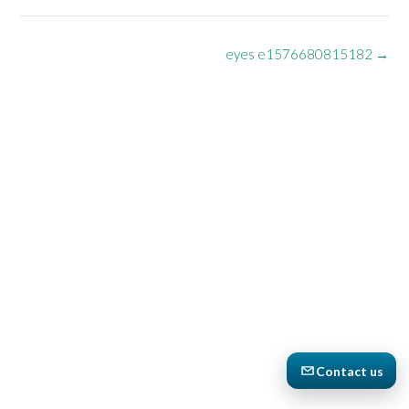
Post
eyes e1576680815182
→
navigation
Contact us